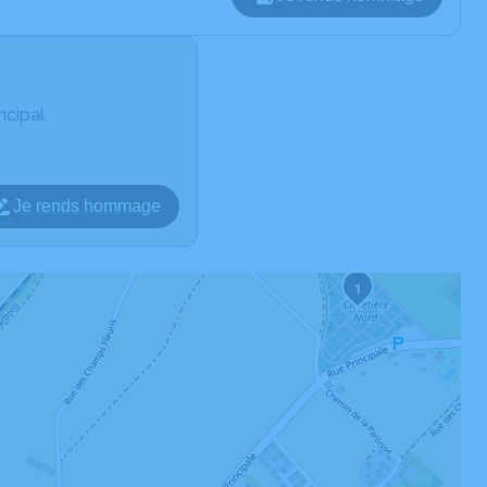
ncipal
Je rends hommage
1