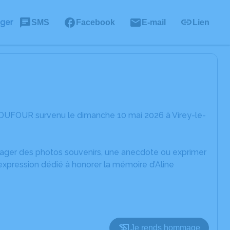
ager
SMS
Facebook
E-mail
Lien
e DUFOUR survenu le dimanche 10 mai 2026 à Virey-le-
rtager des photos souvenirs, une anecdote ou exprimer
expression dédié à honorer la mémoire d’Aline
Je rends hommage