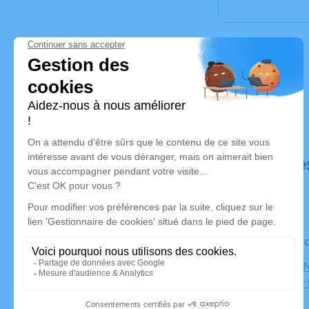
Déroulé de
Le vendre
cimetiere 
Chalon sur