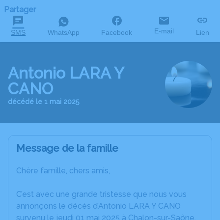
Partager
E-mail
SMS
WhatsApp
Facebook
Lien
Antonio LARA Y
CANO
décédé le 1 mai 2025
Message de la famille
Chère famille, chers amis,
C’est avec une grande tristesse que nous vous
annonçons le décès d’Antonio LARA Y CANO
survenu le jeudi 01 mai 2025 à Chalon-sur-Saône.