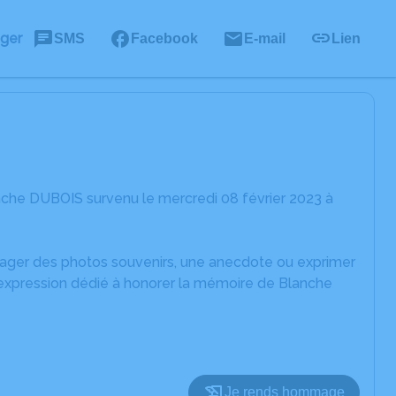
ager
SMS
Facebook
E-mail
Lien
nche DUBOIS survenu le mercredi 08 février 2023 à
rtager des photos souvenirs, une anecdote ou exprimer
'expression dédié à honorer la mémoire de Blanche
Je rends hommage