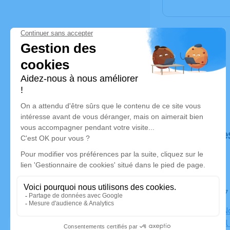
Déroulé de
Le jeudi 1
Paroisse N
communal R