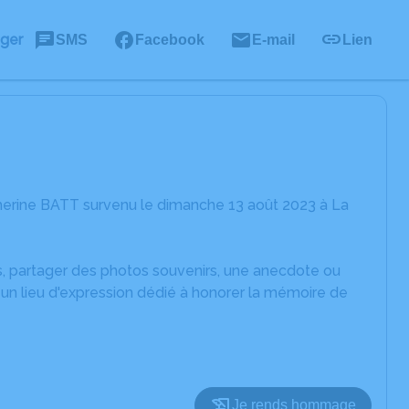
ager
SMS
Facebook
E-mail
Lien
herine BATT survenu le dimanche 13 août 2023 à La
es, partager des photos souvenirs, une anecdote ou
un lieu d'expression dédié à honorer la mémoire de
Je rends hommage