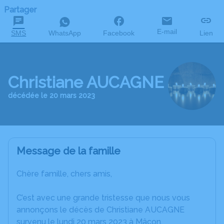
Partager
E-mail
SMS
WhatsApp
Facebook
Lien
Christiane AUCAGNE
décédée le 20 mars 2023
Message de la famille
Chère famille, chers amis,
C’est avec une grande tristesse que nous vous
annonçons le décès de Christiane AUCAGNE
survenu le lundi 20 mars 2023 à Mâcon.