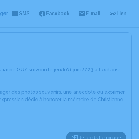
ager
SMS
Facebook
E-mail
Lien
tianne GUY survenu le jeudi 01 juin 2023 à Louhans-
rtager des photos souvenirs, une anecdote ou exprimer
'expression dédié à honorer la mémoire de Christianne
Je rends hommage