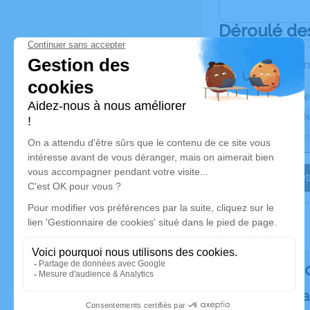
Déroulé de
Les inform
Activez une ale
Recevoir une ale
Je veux êtr
Rendez h
Plantez un a