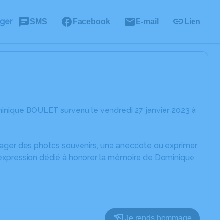
ager
SMS
Facebook
E-mail
Lien
inique BOULET survenu le vendredi 27 janvier 2023 à
rtager des photos souvenirs, une anecdote ou exprimer
d'expression dédié à honorer la mémoire de Dominique
Je rends hommage