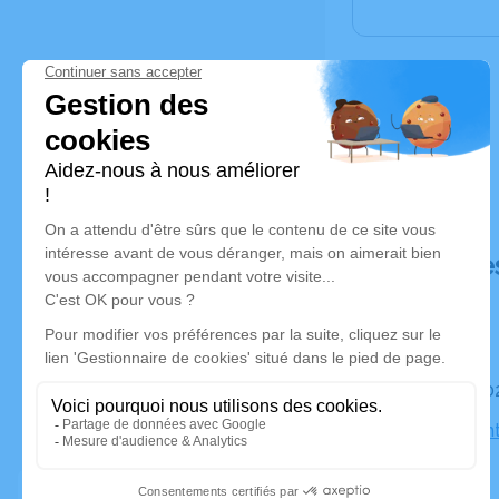
Déroulé de
Le mardi 0
Eglise Sain
Chânes