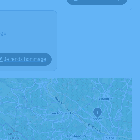
age
Je rends hommage
1