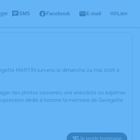
ager
SMS
Facebook
E-mail
Lien
orgette MARTIN survenu le dimanche 24 mai 2026 à
rtager des photos souvenirs, une anecdote ou exprimer
d'expression dédié à honorer la mémoire de Georgette
Je rends hommage