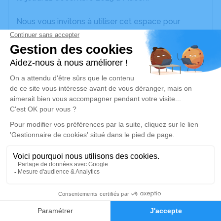
Nous vous invitons à utiliser cet espace pour
laisser vos condoléances, partager des photos
souvenirs, une anecdote ou exprimer vos pensées
à travers des poèmes ou des textes. Cet endroit
est un lieu d'expression dédié à honorer la
mémoire de Gérard MARICHY.
Un service de plantation d’arbre hommage est
disponible ici
.
Je rends hommage
Cérémonie
jeudi 18 décembre 2025 à 15h00
5
Eglise de la Nativité de la Sainte Vierge Le
Bourg
Faire-part
Hommages
71470 Montpont en Bresse