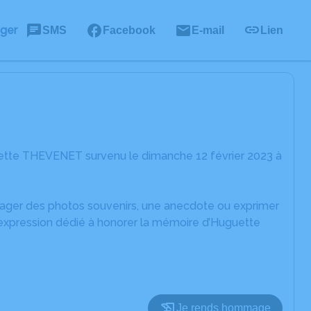
ager
SMS
Facebook
E-mail
Lien
uette THEVENET survenu le dimanche 12 février 2023 à
rtager des photos souvenirs, une anecdote ou exprimer
'expression dédié à honorer la mémoire d’Huguette
Je rends hommage