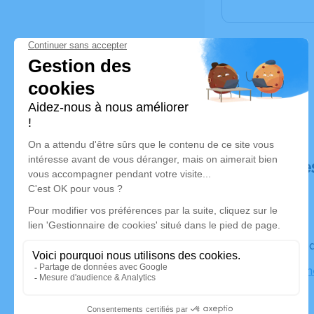
Déroulé de
Le vendred
Centre Fun
Sancé