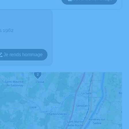
rs 1962
Je rends hommage
2