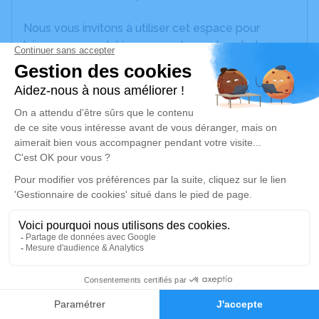
Nous vous invitons à utiliser cet espace pour
laisser vos condoléances, partager des photos
souvenirs, une anecdote ou exprimer vos pensées
à travers des poèmes ou des textes. Cet endroit
est un lieu d'expression dédié à honorer la
mémoire de Jacqueline FOUILLET.
Un service de plantation d’arbre hommage est
disponible ici
.
Je rends hommage
Cérémonie
mardi 19 septembre 2023 à 10h00
2
Eglise Saint Georges Rue de l'Église
71680 Vinzelles
Faire-part
Hommages