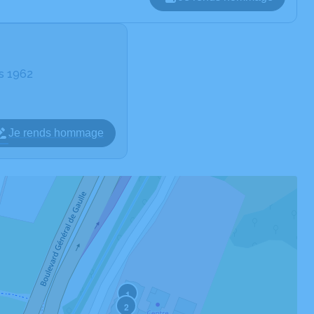
rs 1962
Je rends hommage
1
2