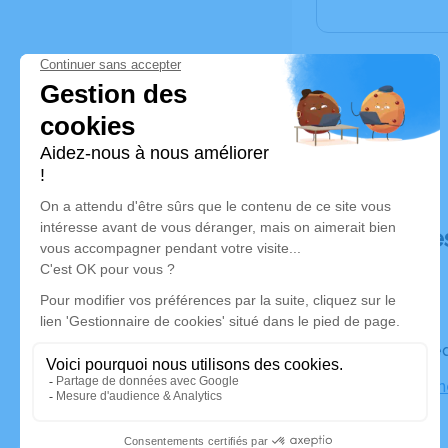
Déroulé de
Le mercred
Centre Fun
Sancé