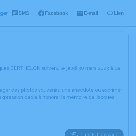
ager
SMS
Facebook
E-mail
Lien
cques BERTHELON survenu le jeudi 30 mars 2023 à La
rtager des photos souvenirs, une anecdote ou exprimer
'expression dédié à honorer la mémoire de Jacques
Je rends hommage