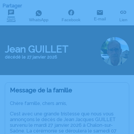
Partager
E-mail
SMS
WhatsApp
Facebook
Lien
Jean GUILLET
décédé le 27 janvier 2026
Message de la famille
Chère famille, chers amis,
C’est avec une grande tristesse que nous vous
annonçons le décès de Jean Jacques GUILLET
survenu le mardi 27 janvier 2026 à Chalon-sur-
Saône. La cérémonie se déroulera le samedi 07