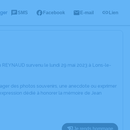
ager
SMS
Facebook
E-mail
Lien
n REYNAUD survenu le lundi 29 mai 2023 à Lons-le-
rtager des photos souvenirs, une anecdote ou exprimer
'expression dédié à honorer la mémoire de Jean
Je rends hommage