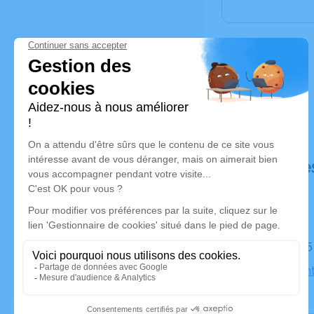
Déroulé de
Le lundi 0
Eglise Sain