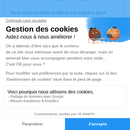
Nous vous invitons à utiliser cet espace pour
laisser vos condoléances, partager des photos
souvenirs, une anecdote ou exprimer vos pensées
à travers des poèmes ou des textes. Cet endroit
est un lieu d'expression dédié à honorer la
mémoire de Jeannette THOMAS.
Je rends hommage
Cérémonie
vendredi 31 janvier 2025 à 08h00
Centre Funéraire Rolet 1 rue du 19 mars 1962
71000 Sancé
7
Je rends hommage
Faire-part
Hommages