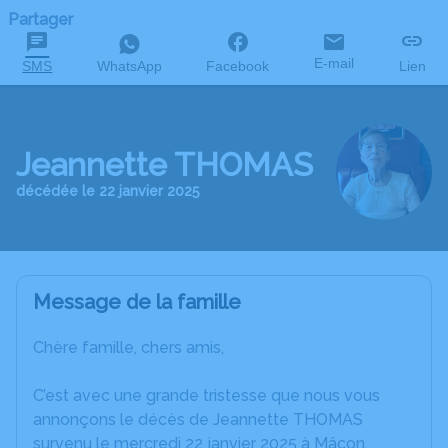
Partager
E-mail
SMS
WhatsApp
Facebook
Lien
Jeannette THOMAS
décédée le 22 janvier 2025
Message de la famille
Chère famille, chers amis,
C’est avec une grande tristesse que nous vous
annonçons le décès de Jeannette THOMAS
survenu le mercredi 22 janvier 2025 à Mâcon.