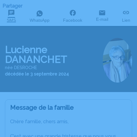
Partager
E-mail
SMS
WhatsApp
Facebook
Lien
Lucienne
DANANCHET
née DESROCHE
décédée le 3 septembre 2024
Message de la famille
Chère famille, chers amis,
C’est avec une grande tristesse que nous vous