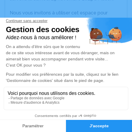
Nous vous invitons à utiliser cet espace pour
laisser vos condoléances, partager des photos
souvenirs, une anecdote ou exprimer vos pensées
à travers des poèmes ou des textes. Cet endroit
est un lieu d'expression dédié à honorer la
mémoire de Marie ARCHIMBAUD.
Je rends hommage
Cérémonie
samedi 06 décembre 2025 à 10h00
EGLISE DE FLACE rue de la Liberté
71000 Flacé-lès-Mâcon
1
Je rends hommage
Faire-part
Hommages