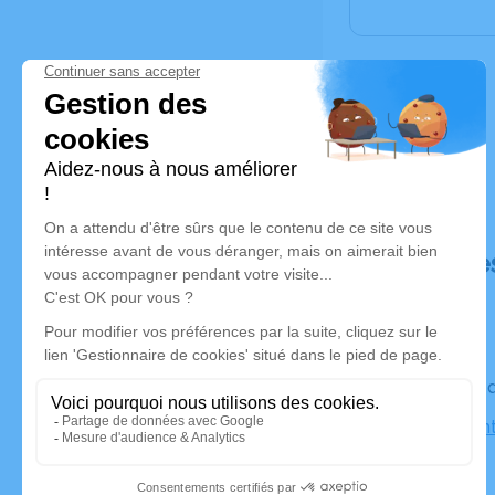
Déroulé de
Le vendre
Eglise Sai
Romenay