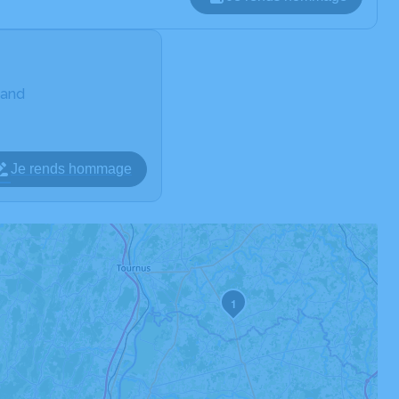
gand
Je rends hommage
1