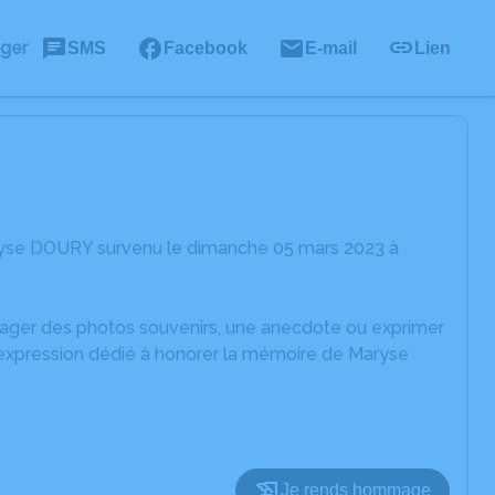
ager
SMS
Facebook
E-mail
Lien
ryse DOURY survenu le dimanche 05 mars 2023 à
rtager des photos souvenirs, une anecdote ou exprimer
'expression dédié à honorer la mémoire de Maryse
Je rends hommage