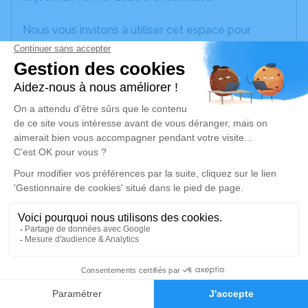
Nous vous invitons à utiliser cet espace pour
laisser vos condoléances, partager des photos
souvenirs, une anecdote ou exprimer vos pensées
à travers des poèmes ou des textes. Cet endroit
est un lieu d'expression dédié à honorer la
mémoire d’Odette FORESTIER.
Je rends hommage
Cérémonie
mercredi 04 mars 2026 à 13h00
Centre Funéraire Rolet 1 rue du 19 mars 1962
71000 Sancé
1
Je rends hommage
Faire-part
Hommages