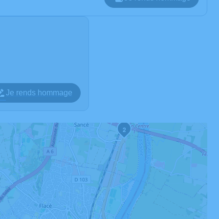
Je rends hommage
2