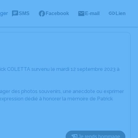
ager
SMS
Facebook
E-mail
Lien
rick COLETTA survenu le mardi 12 septembre 2023 à
rtager des photos souvenirs, une anecdote ou exprimer
'expression dédié à honorer la mémoire de Patrick
Je rends hommage