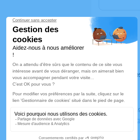
Déroulé de
Le mardi 
Eglise St 