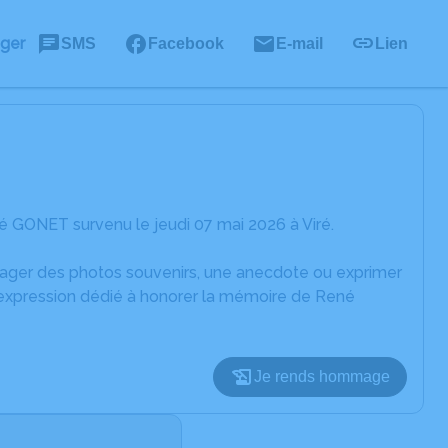
ager
SMS
Facebook
E-mail
Lien
 GONET survenu le jeudi 07 mai 2026 à Viré.
rtager des photos souvenirs, une anecdote ou exprimer
d'expression dédié à honorer la mémoire de René
Je rends hommage