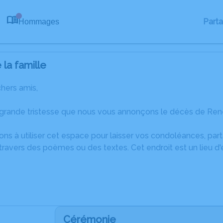
Part
Hommages
0
la famille
chers amis,
 grande tristesse que nous vous annonçons le décès de René
ons à utiliser cet espace pour laisser vos condoléances, pa
travers des poèmes ou des textes. Cet endroit est un lieu 
Cérémonie