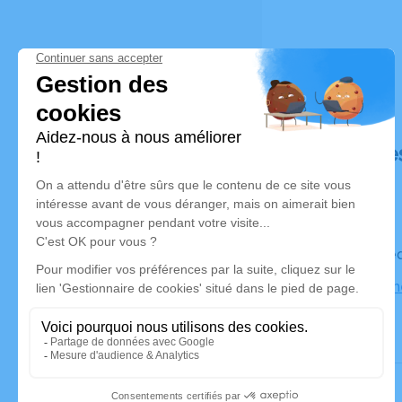
Déroulé de
Le mercre
Centre Fun
Sancé