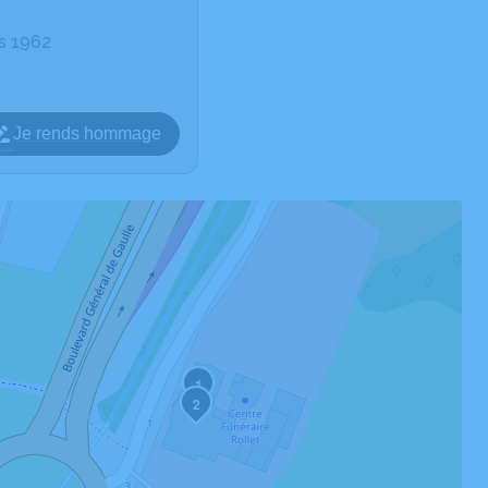
rs 1962
Je rends hommage
1
2