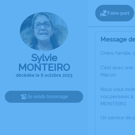
Faire-part
Message de 
Chère famille, 
Sylvie
MONTEIRO
C’est avec une
Mâcon.
décédée le 6 octobre 2023
Nous vous invit
vos pensées à t
Je rends hommage
MONTEIRO.
Un service de 