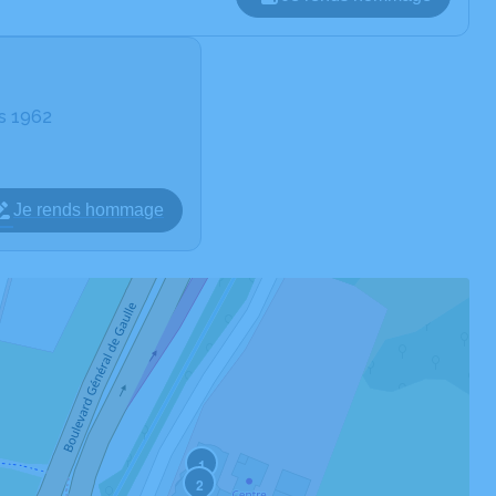
rs 1962
Je rends hommage
1
2