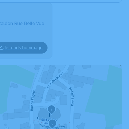
ntaléon Rue Belle Vue
Je rends hommage
1
2