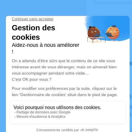
Déroulé de
Le jeudi 0
Eglise Sain
Vue, 71520