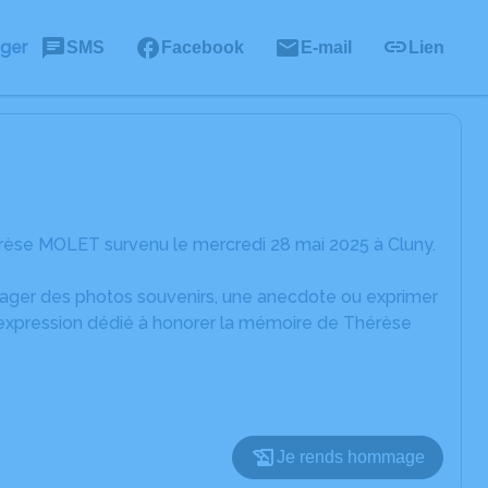
ager
SMS
Facebook
E-mail
Lien
rèse MOLET survenu le mercredi 28 mai 2025 à Cluny.
rtager des photos souvenirs, une anecdote ou exprimer
d'expression dédié à honorer la mémoire de Thérèse
Je rends hommage