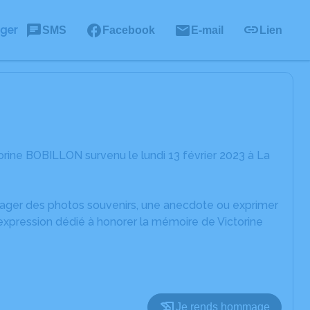
ager
SMS
Facebook
E-mail
Lien
rine BOBILLON survenu le lundi 13 février 2023 à La
rtager des photos souvenirs, une anecdote ou exprimer
expression dédié à honorer la mémoire de Victorine
Je rends hommage