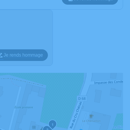
Je rends hommage
1
2