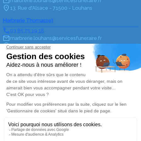
marbrerie.louhans@servicesfuneraire.fr
13, Rue d'Alsace - 71500 - Louhans
Marbrerie Thomasset
03 85 75 19 18
marbrerie.louhans@servicesfuneraire.fr
10, Rue du 11 Novembre 1918 - 71500 - Louhans
4.4/5 - 7 avis
Pompes Funèbres Rivière - Matour
03 85 50 46 60
contact@cfrolet.fr
3 Rue des Mensères - 71520 - Matour
5/5 - 3 avis
Pompes Funèbres Rivière - Tramayes
03 85 50 51 46
contact@cfrolet.fr
3 Route des Pierres Blanches - 71520 - Tramayes