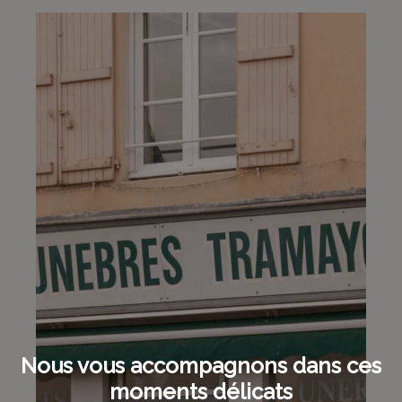
Marbrerie Louhannaise
03 85 76 00 26
13, Rue d'Alsace - 71500 - Louhans
Marbrerie Thomasset
4.4/5
(7 avis)
03 85 75 19 18
10, Rue du 11 Novembre 1918 - 71500 - Louhans
Pompes Funèbres Rivière - Matour
5/5
(3 avis)
03 85 50 46 60
3 Rue des Mensères - 71520 - Matour
Nous vous accompagnons dans ces
moments délicats