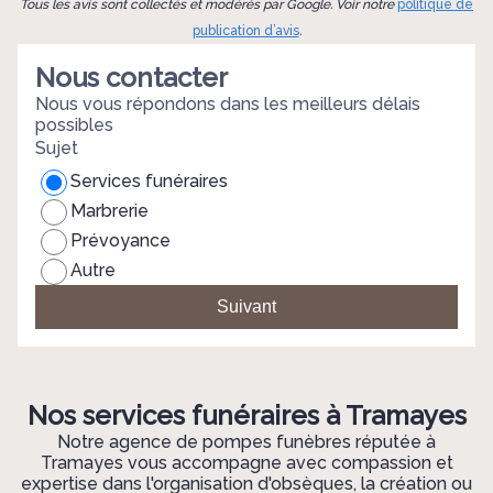
Tous les avis sont collectés et modérés par Google. Voir notre
politique de
s
l'organisation de la crémation, ont été d'une grande
p
publication d’avis
.
aide. Vous avez su prendre en charge chaque détail
s
Nous contacter
avec sérieux et bienveillance, ce qui a grandement
i
facilité cette épreuve pour moi et ma famille. Sachez
s
Nous vous répondons dans les meilleurs délais
possibles
que nous vous sommes très reconnaissants pour
Sujet
tout ce que vous avez fait et que nous garderons en
mémoire votre engagement et votre disponibilité.
Services funéraires
Avec toute ma reconnaissance, Mr Keller Patrick
Marbrerie
Jesse & Félicia mes enfants.
Prévoyance
Autre
Suivant
Nos services funéraires à Tramayes
Notre agence de pompes funèbres réputée à
Tramayes vous accompagne avec compassion et
expertise dans l'organisation d'obsèques, la création ou