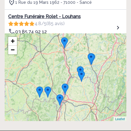
1 Rue du 19 Mars 1962 - 71000 - Sancé
Centre Funéraire Rolet - Louhans
4.8/5
(85 avis)
03 85 74 92 12
16, Rue du Guidon - 71500 - Louhans
+
−
Centre Funéraire Rolet - La Chapelle
4.7/5
(43 avis)
03 85 50 04 40
19, Route du Bois de Loyse - 71570 - Chapelle-
De-Guinchay
Centre Funéraire Rolet - Chalon-sur-Sâone
4.7/5
(41 avis)
03 85 46 55 55
115 Avenue Boucicaut - 71100 - Chalon-sur-
Leaflet
Saône