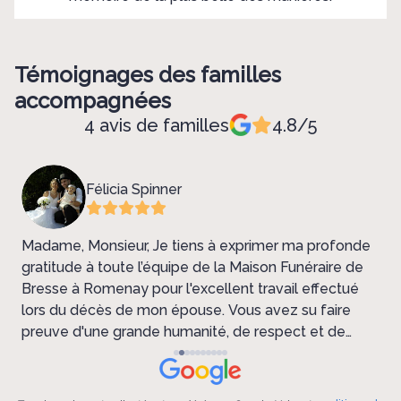
Témoignages des familles
accompagnées
4 avis de familles
4.8/5
Félicia Spinner
Madame, Monsieur, Je tiens à exprimer ma profonde
L
gratitude à toute l’équipe de la Maison Funéraire de
f
Bresse à Romenay pour l'excellent travail effectué
f
e.
lors du décès de mon épouse. Vous avez su faire
Fu
preuve d'une grande humanité, de respect et de
s
professionnalisme tout au long de cette période
e
particulièrement difficile. Votre soutien moral et
logistique, ainsi que l'accompagnement dans
f