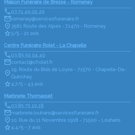
Maison Funéraire de Bresse - Romenay
03 71 49 00 29
romenay@servicesfuneraire.fr
3581 Route des Alpes - 71470 - Romenay
5/5 - 21 avis
Centre Funéraire Rolet - La Chapelle
03 85 50 04 40
contact@cfrolet.fr
19, Route du Bois de Loyse - 71570 - Chapelle-De-
Guinchay
4.7/5 - 43 avis
Marbrerie Thomasset
03 85 75 19 18
marbrerie.louhans@servicesfuneraire.fr
10, Rue du 11 Novembre 1918 - 71500 - Louhans
4.4/5 - 7 avis