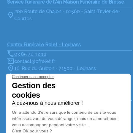
Service funeraire de l'Ain Maison Funéraire de Bresse
200 Route de Chalon - 01560 - Saint-Trivier-de-
Courtes
Centre Funéraire Rolet - Louhans
03 85 74 92 12
contact@cfrolet.fr
16, Rue du Guidon - 71500 - Louhans
4.8/5 - 85 avis
Marbrerie Louhannaise
03 85 76 00 26
marbrerie.louhans@servicesfuneraire.fr
13, Rue d'Alsace - 71500 - Louhans